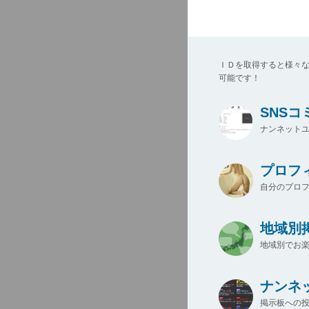
ＩＤを取得すると様々
可能です！
SNS
ナンネットユ
プロフ
自分のプロ
地域別
地域別でお楽
ナンネ
掲示板への投