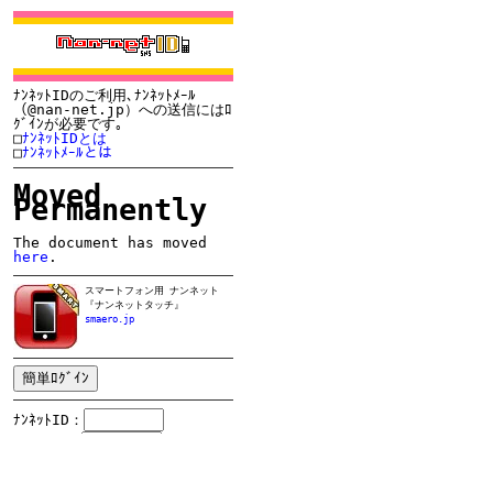
ﾅﾝﾈｯﾄIDのご利用､ﾅﾝﾈｯﾄﾒｰﾙ
（@nan-net.jp）への送信にはﾛ
ｸﾞｲﾝが必要です｡
□
ﾅﾝﾈｯﾄIDとは
□
ﾅﾝﾈｯﾄﾒｰﾙとは
Moved
Permanently
The document has moved
here
.
スマートフォン用 ナンネット
『ナンネットタッチ』
smaero.jp
ﾅﾝﾈｯﾄID：
ﾊﾟｽﾜｰﾄﾞ：
※ID・ﾊﾟｽを忘れたらこちら